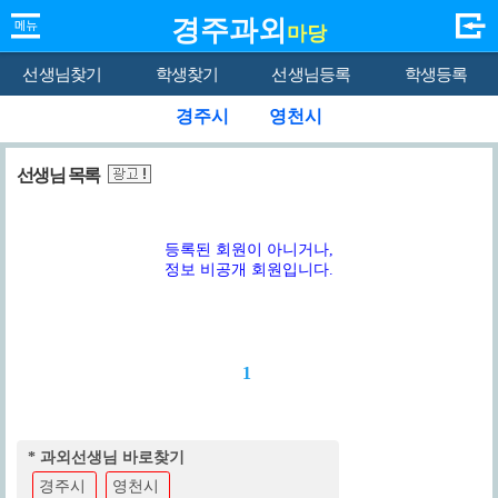
경주과외
마당
선생님찾기
학생찾기
선생님등록
학생등록
경주시
영천시
선생님 목록
등록된 회원이 아니거나,
정보 비공개 회원입니다.
1
* 과외선생님 바로찾기
경주시
영천시