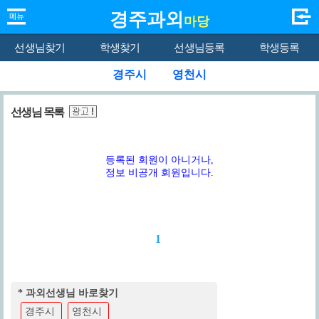
경주과외
마당
선생님찾기
학생찾기
선생님등록
학생등록
경주시
영천시
선생님 목록
등록된 회원이 아니거나,
정보 비공개 회원입니다.
1
* 과외선생님 바로찾기
경주시
영천시