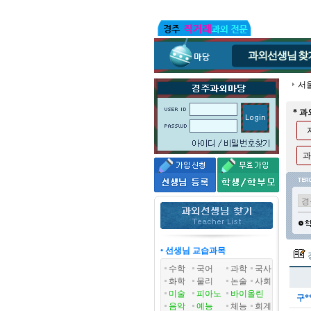
과외선생님
찾
서
* 
과
• 선생님 교습과목
수학
국어
과학
국사
화학
물리
논술
사회
미술
피아노
바이올린
구*
음악
예능
체능
회계