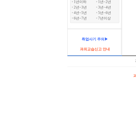
1년이하
1년~2년
2년~3년
3년~4년
4년~5년
5년~6년
6년~7년
7년이상
취업사기 주의▶
과외교습신고 안내