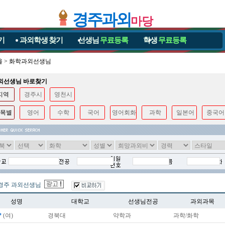
경주과외
마당
기
과외학생
찾기
선생님
무료등록
학생
무료등록
울
>
화학과외선생님
과외선생님 바로찾기
지역
경주시
영천시
목별
영어
수학
국어
영어회화
과학
일본어
중국어
경주 과외선생님
성명
대학교
선생님전공
과외과목
*
(여)
경북대
약학과
과학/화학