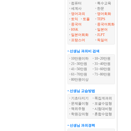
컴퓨터
특수교육
세계사
한문
영어과외
영어회화
토익
토플
TEPS
중국어
중국어회화
HSK
일본어
일본어회화
JLPT
프랑스어
독일어
• 선생님 과외비 검색
10만원이하
10~20만원
21~30만원
31~40만원
41~50만원
51~60만원
61~70만원
71~80만원
80만원이상
• 선생님 교습방법
기초다지기
쪽집게과외
문제풀이형
포괄수업형
책위주형
시험대비형
학원강의형
혼합수업형
• 선생님 과외경력