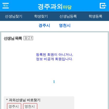
경주과외
마당
선생님찾기
학생찾기
선생님등록
학생등록
경주시
영천시
선생님 목록
등록된 회원이 아니거나,
정보 비공개 회원입니다.
1
* 과외선생님 바로찾기
경주시
영천시