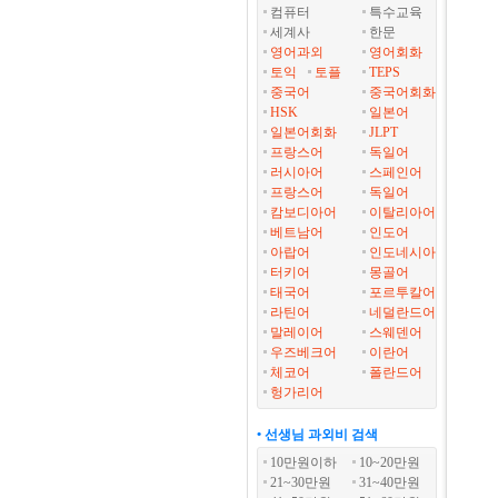
컴퓨터
특수교육
세계사
한문
영어과외
영어회화
토익
토플
TEPS
중국어
중국어회화
HSK
일본어
일본어회화
JLPT
프랑스어
독일어
러시아어
스페인어
프랑스어
독일어
캄보디아어
이탈리아어
베트남어
인도어
아랍어
인도네시아
터키어
몽골어
태국어
포르투칼어
라틴어
네덜란드어
말레이어
스웨덴어
우즈베크어
이란어
체코어
폴란드어
헝가리어
• 선생님 과외비 검색
10만원이하
10~20만원
21~30만원
31~40만원