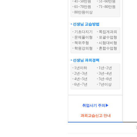
41~50만원
51~60만원
61~70만원
71~80만원
80만원이상
• 선생님 교습방법
기초다지기
쪽집게과외
문제풀이형
포괄수업형
책위주형
시험대비형
학원강의형
혼합수업형
• 선생님 과외경력
1년이하
1년~2년
2년~3년
3년~4년
4년~5년
5년~6년
6년~7년
7년이상
취업사기 주의▶
과외교습신고 안내