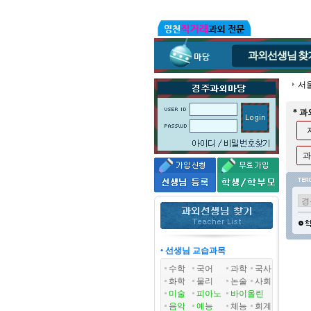
과외선생님
찾
서
* 
과
• 선생님 교습과목
수학
국어
과학
국사
화학
물리
논술
사회
미술
피아노
바이올린
음악
예능
체능
회계