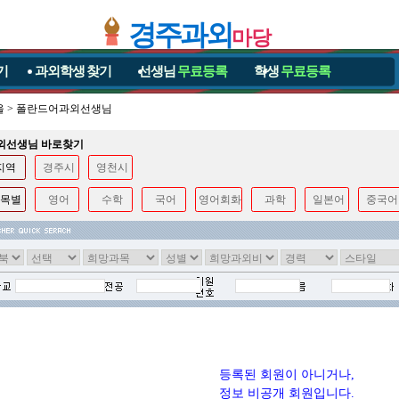
경주과외
마당
기
과외학생
찾기
선생님
무료등록
학생
무료등록
울
>
폴란드어과외선생님
과외선생님 바로찾기
지역
경주시
영천시
목별
영어
수학
국어
영어회화
과학
일본어
중국어
등록된 회원이 아니거나,
정보 비공개 회원입니다.