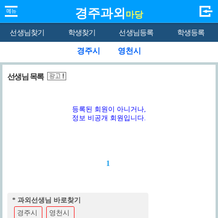
경주과외
마당
선생님찾기
학생찾기
선생님등록
학생등록
경주시
영천시
선생님 목록
등록된 회원이 아니거나,
정보 비공개 회원입니다.
1
* 과외선생님 바로찾기
경주시
영천시