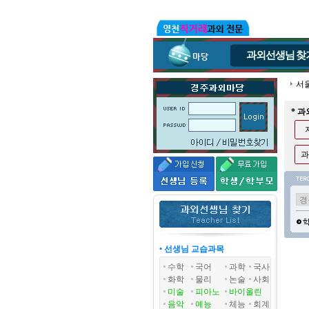
과외선생님
찾
서
* 
과
• 선생님 교습과목
수학
국어
과학
국사
화학
물리
논술
사회
미술
피아노
바이올린
음악
예능
체능
회계