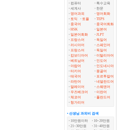
컴퓨터
특수교육
세계사
한문
영어과외
영어회화
토익
토플
TEPS
중국어
중국어회화
HSK
일본어
일본어회화
JLPT
프랑스어
독일어
러시아어
스페인어
프랑스어
독일어
캄보디아어
이탈리아어
베트남어
인도어
아랍어
인도네시아
터키어
몽골어
태국어
포르투칼어
라틴어
네덜란드어
말레이어
스웨덴어
우즈베크어
이란어
체코어
폴란드어
헝가리어
• 선생님 과외비 검색
10만원이하
10~20만원
21~30만원
31~40만원