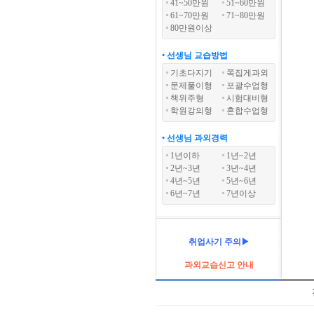
41~50만원
51~60만원
61~70만원
71~80만원
80만원이상
• 선생님 교습방법
기초다지기
쪽집게과외
문제풀이형
포괄수업형
책위주형
시험대비형
학원강의형
혼합수업형
• 선생님 과외경력
1년이하
1년~2년
2년~3년
3년~4년
4년~5년
5년~6년
6년~7년
7년이상
취업사기 주의▶
과외교습신고 안내