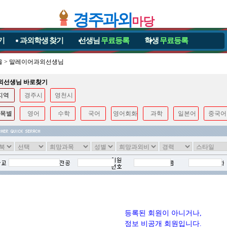
경주과외
마당
기
과외학생
찾기
선생님
무료등록
학생
무료등록
울
>
말레이어과외선생님
과외선생님 바로찾기
지역
경주시
영천시
목별
영어
수학
국어
영어회화
과학
일본어
중국어
등록된 회원이 아니거나,
정보 비공개 회원입니다.