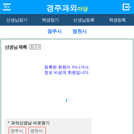
경주과외
마당
선생님찾기
학생찾기
선생님등록
학생등록
경주시
영천시
선생님 목록
등록된 회원이 아니거나,
정보 비공개 회원입니다.
1
* 과외선생님 바로찾기
경주시
영천시