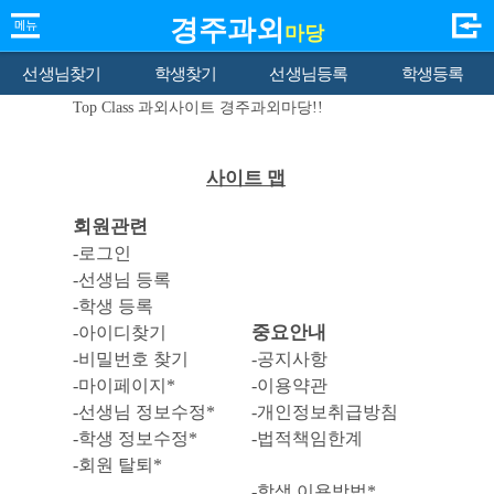
경주과외
마당
선생님찾기
학생찾기
선생님등록
학생등록
Top Class 과외사이트 경주과외마당!!
사이트 맵
회원관련
-로그인
-선생님 등록
-학생 등록
중요안내
-아이디찾기
-비밀번호 찾기
-공지사항
-마이페이지*
-이용약관
-선생님 정보수정*
-개인정보취급방침
-학생 정보수정*
-법적책임한계
-회원 탈퇴*
-학생 이용방법*