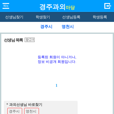
경주과외
마당
선생님찾기
학생찾기
선생님등록
학생등록
경주시
영천시
선생님 목록
등록된 회원이 아니거나,
정보 비공개 회원입니다.
1
* 과외선생님 바로찾기
경주시
영천시