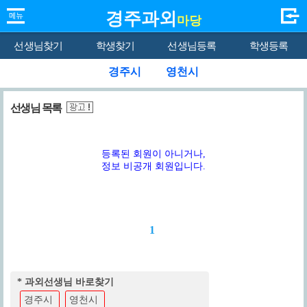
경주과외
마당
선생님찾기
학생찾기
선생님등록
학생등록
경주시
영천시
선생님 목록
등록된 회원이 아니거나,
정보 비공개 회원입니다.
1
* 과외선생님 바로찾기
경주시
영천시