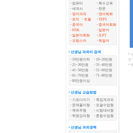
컴퓨터
특수교육
세계사
한문
영어과외
영어회화
토익
토플
TEPS
중국어
중국어회화
HSK
일본어
일본어회화
JLPT
프랑스어
독일어
• 선생님 과외비 검색
*
10만원이하
10~20만원
인
21~30만원
31~40만원
*
41~50만원
51~60만원
61~70만원
71~80만원
80만원이상
• 선생님 교습방법
기초다지기
쪽집게과외
문제풀이형
포괄수업형
책위주형
시험대비형
학원강의형
혼합수업형
• 선생님 과외경력