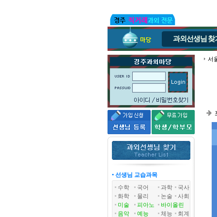
과외선생님
찾
서
• 선생님 교습과목
수학
국어
과학
국사
화학
물리
논술
사회
미술
피아노
바이올린
음악
예능
체능
회계