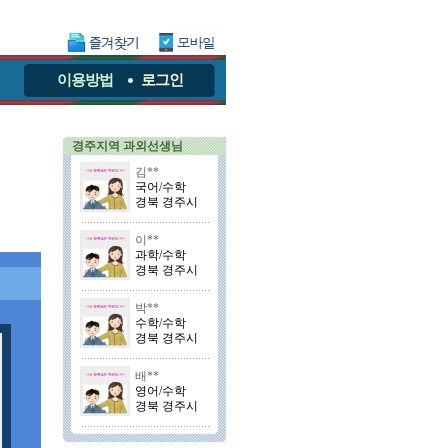
이용방법
로그인
경주지역 과외선생님
김**
국어/수학
경북 경주시
이**
과학/수학
경북 경주시
박**
수학/수학
경북 경주시
배**
영어/수학
경북 경주시