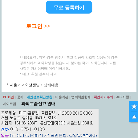
무료 등록하기
로그인 >>
* 내용요약 : 지역-경북 경주시, 학교 전공이 간호학 선생님이 경북
경주시에서 과외학생을 찾습니다. 분야는 국어, 사회입니다. 다른
사항은 과외상담때 이야기하세요.
* 태그: 추천 경주시 과외
서울
>
과외선생님
> 상세내용
PC화면
|
공지
|
개인정보취급방침
|
이용약관
|
법적책임한계
|
취업사기주의
|
주의사항
|
과외교습신고 안내
사이트맵