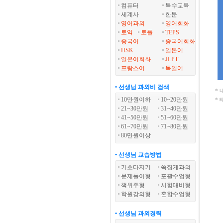
컴퓨터
특수교육
세계사
한문
영어과외
영어회화
토익
토플
TEPS
중국어
중국어회화
HSK
일본어
일본어회화
JLPT
프랑스어
독일어
• 선생님 과외비 검색
*
10만원이하
10~20만원
*
21~30만원
31~40만원
41~50만원
51~60만원
61~70만원
71~80만원
80만원이상
• 선생님 교습방법
기초다지기
쪽집게과외
문제풀이형
포괄수업형
책위주형
시험대비형
학원강의형
혼합수업형
• 선생님 과외경력