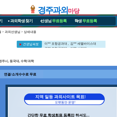
경주과외
마당
기
과외학생
찾기
선생님
무료등록
학생
무료등록
울
>
과외선생님
> 상세내용
이** 대구대학교대 , 김** 포항공과대
구** 경북대 , 이** UNIST대
이** 포항공과대 , 김** 세멜바이스대
권** 포항공과대 , 이** 서강대
정** 포항공과대 , 전** 포항공과대
신** 포항공과대 , 이** 포항공과대
경주시, 동국대, 수학/과학
김** 포항공과대 , 문** 포항공과대
민** 영남대 , 차** 포항공과대
김** 포항공과대 , 이** 부경대
연결/소개수수료 무료
김** 포항공과대
이** 대구대학교대 , 김** 포항공과대
구** 경북대 , 이** UNIST대
이** 포항공과대 , 김** 세멜바이스대
권** 포항공과대 , 이** 서강대
지역 일등 과외사이트 목표!
정** 포항공과대 , 전** 포항공과대
오랫동안 운영!
신** 포항공과대 , 이** 포항공과대
김** 포항공과대 , 문** 포항공과대
민** 영남대 , 차** 포항공과대
간단한
무료 학생회원 등록만
하셔도...