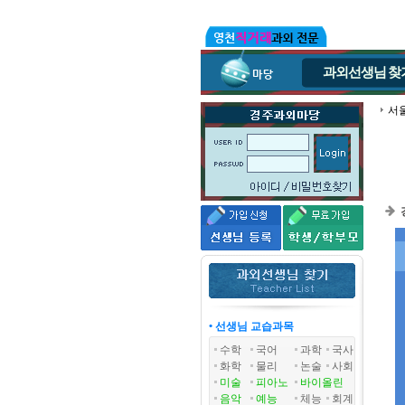
과외선생님
찾
서
• 선생님 교습과목
수학
국어
과학
국사
화학
물리
논술
사회
미술
피아노
바이올린
음악
예능
체능
회계