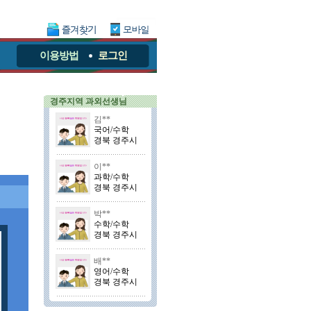
이용방법
로그인
경주지역 과외선생님
김**
국어/수학
경북 경주시
이**
과학/수학
경북 경주시
박**
수학/수학
경북 경주시
배**
영어/수학
경북 경주시