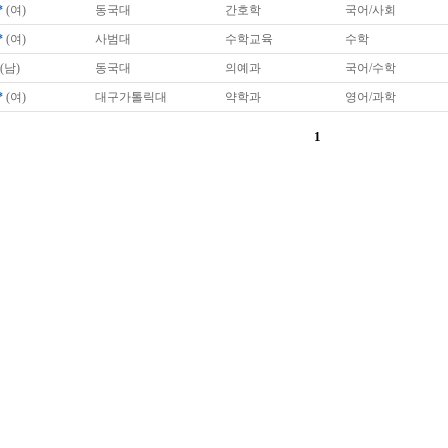
*
(여)
동국대
간호학
국어/사회
*
(여)
사범대
수학교육
수학
(남)
동국대
의예과
국어/수학
*
(여)
대구가톨릭대
약학과
영어/과학
1