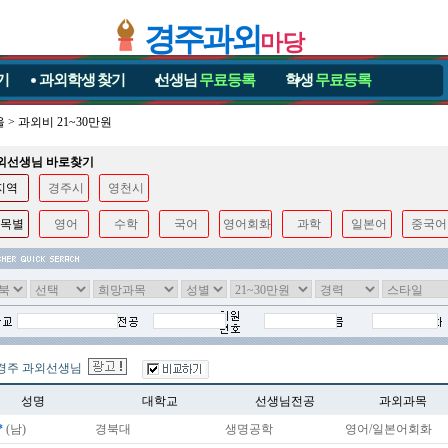
경주과외
마당
기
과외학생
찾기
선생님
무료등록
학생
무료등록
울
>
과외비 21~30만원
과외선생님 바로찾기
지역
경주시
영천시
목별
영어
수학
국어
영어회화
과학
일본어
중국어
경주 과외선생님
성명
대학교
선생님전공
과외과목
*
(남)
경북대
생명공학
영어/일본어회화