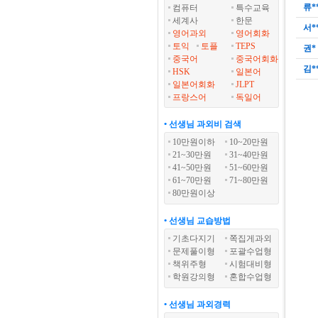
류*
컴퓨터
특수교육
세계사
한문
서*
영어과외
영어회화
토익
토플
TEPS
권*
중국어
중국어회화
김*
HSK
일본어
일본어회화
JLPT
프랑스어
독일어
• 선생님 과외비 검색
10만원이하
10~20만원
21~30만원
31~40만원
41~50만원
51~60만원
61~70만원
71~80만원
80만원이상
• 선생님 교습방법
기초다지기
쪽집게과외
문제풀이형
포괄수업형
책위주형
시험대비형
학원강의형
혼합수업형
• 선생님 과외경력