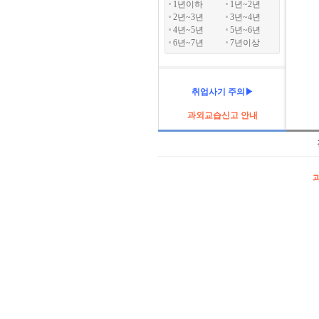
1년이하
1년~2년
2년~3년
3년~4년
4년~5년
5년~6년
6년~7년
7년이상
취업사기 주의▶
과외교습신고 안내