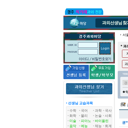
과외선생님
찾
서
* 
과
• 선생님 교습과목
수학
국어
과학
국사
화학
물리
논술
사회
미술
피아노
바이올린
권*
음악
예능
체능
회계