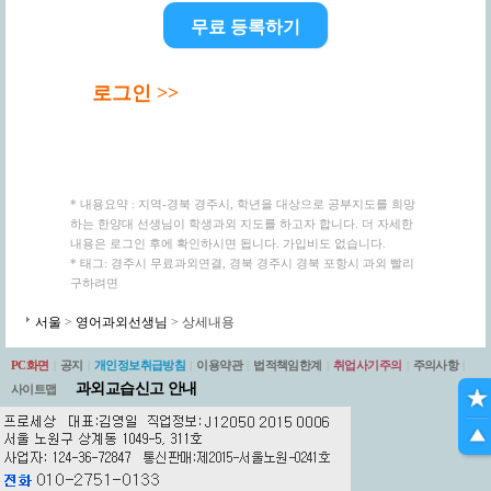
무료 등록하기
로그인 >>
* 내용요약 : 지역-경북 경주시, 학년을 대상으로 공부지도를 희망
하는 한양대 선생님이 학생과외 지도를 하고자 합니다. 더 자세한
내용은 로그인 후에 확인하시면 됩니다. 가입비도 없습니다.
* 태그: 경주시 무료과외연결, 경북 경주시 경북 포항시 과외 빨리
구하려면
서울
>
영어과외선생님
> 상세내용
PC화면
|
공지
|
개인정보취급방침
|
이용약관
|
법적책임한계
|
취업사기주의
|
주의사항
|
과외교습신고 안내
사이트맵