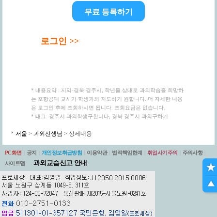
무료 등록하기
로그인 >>
* 내용요약 : 지역-경북 경주시, 학년을 상대로 과외학습을 희망하
는 포항공대 교사가 학생과외 지도하기 원합니다. 더 자세한 내용
은 로그인 후에 조회하시면 됩니다. 조회요금은 없습니다.
* 태그: 경주시 과외학생구합니다, 경북 경주시 과외구하기
서울
>
과외선생님
> 상세내용
PC화면
|
공지
|
개인정보취급방침
|
이용약관
|
법적책임한계
|
취업사기주의
|
주의사항
|
과외교습신고 안내
사이트맵