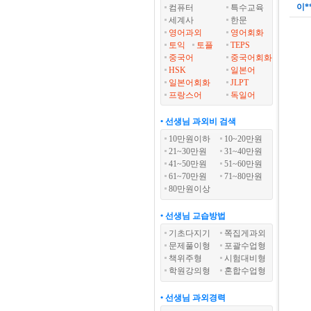
이*
컴퓨터
특수교육
세계사
한문
영어과외
영어회화
토익
토플
TEPS
중국어
중국어회화
HSK
일본어
일본어회화
JLPT
프랑스어
독일어
• 선생님 과외비 검색
10만원이하
10~20만원
21~30만원
31~40만원
41~50만원
51~60만원
61~70만원
71~80만원
80만원이상
• 선생님 교습방법
기초다지기
쪽집게과외
문제풀이형
포괄수업형
책위주형
시험대비형
학원강의형
혼합수업형
• 선생님 과외경력