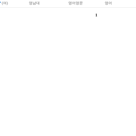
*
(여)
영남대
영어영문
영어
1