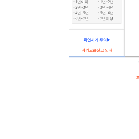
1년이하
1년~2년
2년~3년
3년~4년
4년~5년
5년~6년
6년~7년
7년이상
취업사기 주의▶
과외교습신고 안내