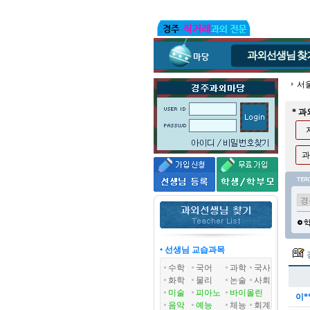
과외선생님
찾
서
* 
과
• 선생님 교습과목
수학
국어
과학
국사
화학
물리
논술
사회
미술
피아노
바이올린
이*
음악
예능
체능
회계