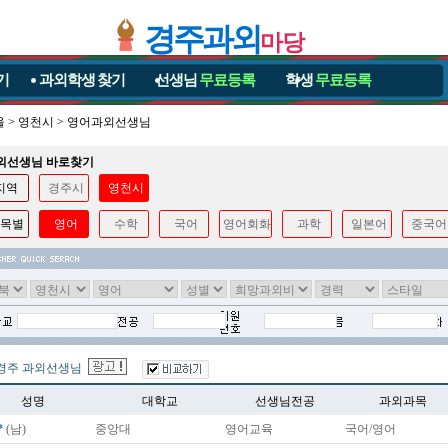
경주과외
마당
기
과외학생
찾기
선생님
무료등록
학생
무료등록
울
>
영천시
>
영어과외선생님
과외선생님 바로찾기
지역
경주시
영천시
목별
영어
수학
국어
영어회화
과학
일본어
중국어
경주 과외선생님
성명
대학교
선생님전공
과외과목
*
(남)
중앙대
영어교육
국어/영어