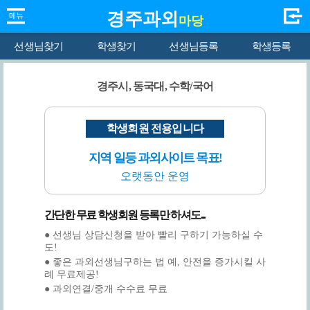
경주과외
마당
선생님찾기
학생찾기
선생님등록
학생등록
경주시, 동국대, 수학/국어
학생회원 전용입니다
지역 일등 과외사이트 목표!
오랫동안 운영
간단한 무료 학생회원 등록만 하셔도...
● 선생님 상담신청을 받아 빨리 구하기 가능하실 수
도!
● 좋은 과외선생님구하는 법 예, 안전을 증가시킬 사
례 무료제공!
● 과외연결/중개 수수료 무료