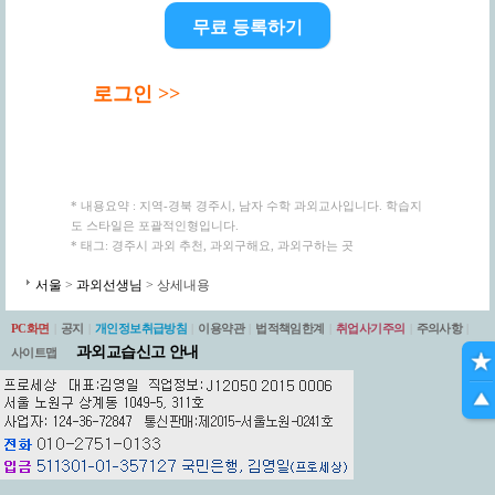
무료 등록하기
로그인 >>
* 내용요약 : 지역-경북 경주시, 남자 수학 과외교사입니다. 학습지
도 스타일은 포괄적인형입니다.
* 태그: 경주시 과외 추천, 과외구해요, 과외구하는 곳
서울
>
과외선생님
> 상세내용
PC화면
|
공지
|
개인정보취급방침
|
이용약관
|
법적책임한계
|
취업사기주의
|
주의사항
|
과외교습신고 안내
사이트맵