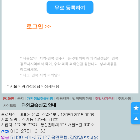
무료 등록하기
로그인 >>
* 내용요약 : 지역-경북 경주시, 동국대 의예과 과외선생님이 경북
경주시지역에서 국어, 수학 과목 과외연결 원합니다. 상세내용을
참고하세요.
* 태그: 경북 지역 과외알바
서울
>
과외선생님
> 상세내용
PC화면
|
공지
|
개인정보취급방침
|
이용약관
|
법적책임한계
|
취업사기주의
|
주의사항
|
과외교습신고 안내
사이트맵