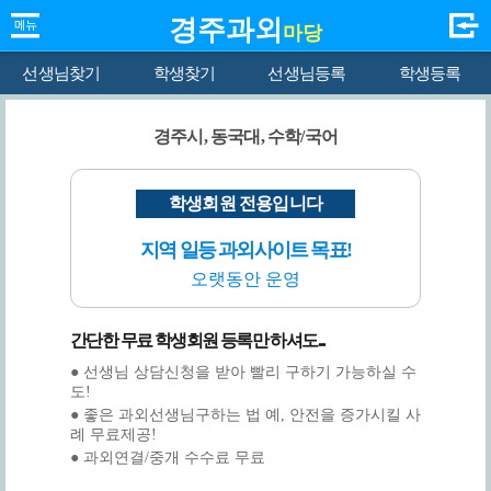
경주과외
마당
선생님찾기
학생찾기
선생님등록
학생등록
경주시, 동국대, 수학/국어
학생회원 전용입니다
지역 일등 과외사이트 목표!
오랫동안 운영
간단한 무료 학생회원 등록만 하셔도...
● 선생님 상담신청을 받아 빨리 구하기 가능하실 수
도!
● 좋은 과외선생님구하는 법 예, 안전을 증가시킬 사
례 무료제공!
● 과외연결/중개 수수료 무료