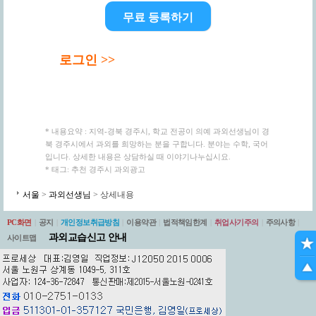
무료 등록하기
로그인 >>
* 내용요약 : 지역-경북 경주시, 학교 전공이 의예 과외선생님이 경
북 경주시에서 과외를 희망하는 분을 구합니다. 분야는 수학, 국어
입니다. 상세한 내용은 상담하실 때 이야기나누십시요.
* 태그: 추천 경주시 과외광고
서울
>
과외선생님
> 상세내용
PC화면
|
공지
|
개인정보취급방침
|
이용약관
|
법적책임한계
|
취업사기주의
|
주의사항
|
과외교습신고 안내
사이트맵