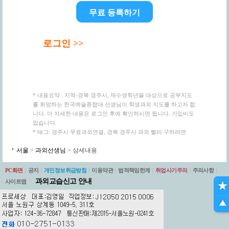
무료 등록하기
로그인 >>
* 내용요약 : 지역-경북 경주시, 재수생학년을 대상으로 공부지도
를 희망하는 한국예술종합대 선생님이 학생과외 지도를 하고자 합
니다. 더 자세한 내용은 로그인 후에 확인하시면 됩니다. 가입비도
없습니다.
* 태그: 경주시 무료과외연결, 경북 경주시 과외 빨리 구하려면
서울
>
과외선생님
> 상세내용
PC화면
|
공지
|
개인정보취급방침
|
이용약관
|
법적책임한계
|
취업사기주의
|
주의사항
|
과외교습신고 안내
사이트맵