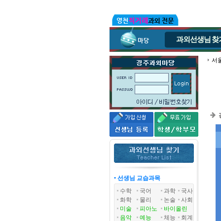
과외선생님
찾
서
• 선생님 교습과목
수학
국어
과학
국사
화학
물리
논술
사회
미술
피아노
바이올린
음악
예능
체능
회계