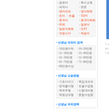
컴퓨터
특수교육
세계사
한문
영어과외
영어회화
토익
토플
TEPS
중국어
중국어회화
HSK
일본어
일본어회화
JLPT
프랑스어
독일어
• 선생님 과외비 검색
*
10만원이하
10~20만원
하
21~30만원
31~40만원
*
41~50만원
51~60만원
61~70만원
71~80만원
80만원이상
• 선생님 교습방법
기초다지기
쪽집게과외
문제풀이형
포괄수업형
책위주형
시험대비형
학원강의형
혼합수업형
• 선생님 과외경력