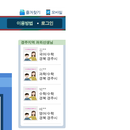
이용방법
로그인
경주지역 과외선생님
김**
국어/수학
경북 경주시
이**
과학/수학
경북 경주시
박**
수학/수학
경북 경주시
배**
영어/수학
경북 경주시