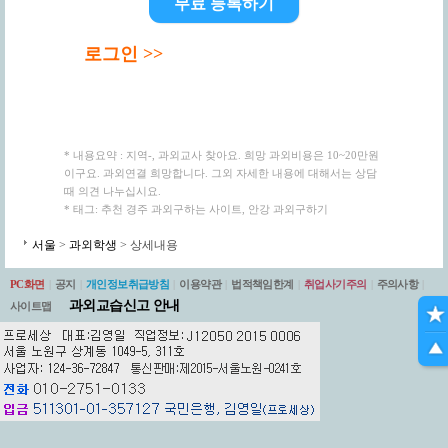
무료 등록하기
로그인 >>
* 내용요약 : 지역-, 과외교사 찾아요. 희망 과외비용은 10~20만원
이구요. 과외연결 희망합니다. 그외 자세한 내용에 대해서는 상담
때 의견 나누십시요.
* 태그: 추천 경주 과외구하는 사이트, 안강 과외구하기
서울
>
과외학생
> 상세내용
PC화면
|
공지
|
개인정보취급방침
|
이용약관
|
법적책임한계
|
취업사기주의
|
주의사항
|
과외교습신고 안내
사이트맵