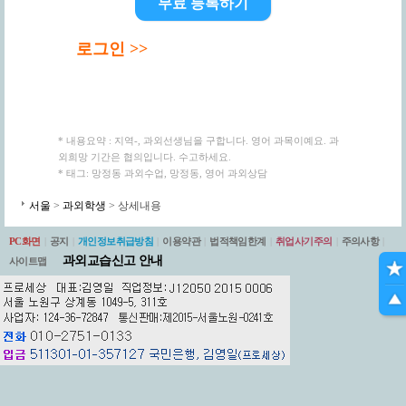
무료 등록하기
로그인 >>
* 내용요약 : 지역-, 과외선생님을 구합니다. 영어 과목이예요. 과
외희망 기간은 협의입니다. 수고하세요.
* 태그: 망정동 과외수업, 망정동, 영어 과외상담
서울
>
과외학생
> 상세내용
PC화면
|
공지
|
개인정보취급방침
|
이용약관
|
법적책임한계
|
취업사기주의
|
주의사항
|
과외교습신고 안내
사이트맵