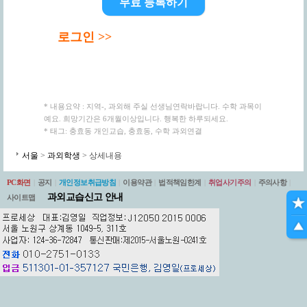
무료 등록하기
로그인 >>
* 내용요약 : 지역-, 과외해 주실 선생님연락바랍니다. 수학 과목이
예요. 희망기간은 6개월이상입니다. 행복한 하루되세요.
* 태그: 충효동 개인교습, 충효동, 수학 과외연결
서울
>
과외학생
> 상세내용
PC화면
|
공지
|
개인정보취급방침
|
이용약관
|
법적책임한계
|
취업사기주의
|
주의사항
|
과외교습신고 안내
사이트맵