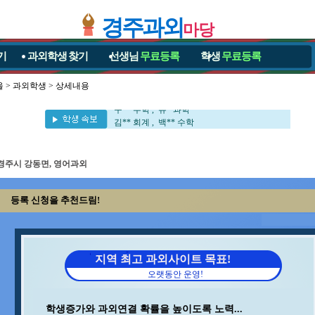
경주과외
마당
기
과외학생
찾기
선생님
무료등록
학생
무료등록
이** 수학/과학 , 장** 중국어/중국어회화
임** 수학 , 양** 영어
윤** 영어 , 홍* 수학
울
>
과외학생
> 상세내용
서** 수학/과학 , 김** 수학/과학
구** 수학 , 유* 과학
김** 회계 , 백** 수학
김** 영어/수학 , 김** 영어/일본어
이** 중국어회화/중국어 , 오** 수학
채* 영어/수학 , 임** 과학/수학
경주시 강동면, 영어과외
지** 수학/영어 , 정** 수학/국어
오** 영어/국어 , 김** 수학
이** 수학/영어 , 김** 수학
등록 신청을 추천드림!
박** 수학/영어 , 변** 수학/과학
최** 수학 , 김** 수학
김** 수학 , 이** 수학/국어
문** 수학 , 김** 바이올린
지역 최고 과외사이트 목표!
김** 영어 , 송* 영어/과학
박** 수학 , 김** 수학
오랫동안 운영!
이** 수학/영어 , 안** 수학
최** 일본어/일본어회화 , 조** 수학
학생증가와 과외연결 확률을 높이도록 노력...
김** 수학/영어 , 김** 수학