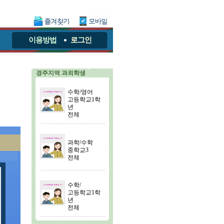
이용방법
로그인
경주지역 과외학생
수학/영어
고등학교1학
년
전체
과학/수학
중학교3
전체
수학/
고등학교1학
년
전체