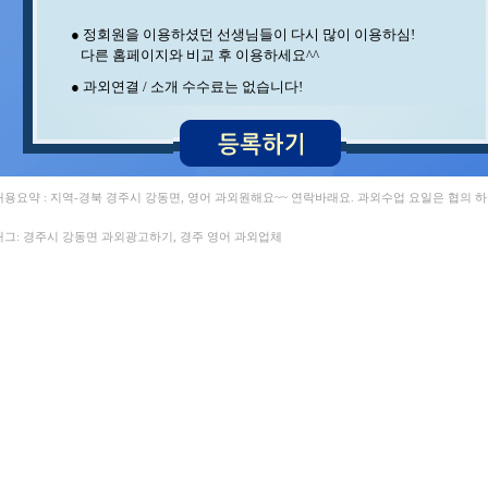
강** 수학 , 민** 과학/영어
김** 수학 , 이** 수학
● 정회원을 이용하셨던 선생님들이 다시 많이 이용하심!
조** 영어 , 박** 영어/토익
다른 홈페이지와 비교 후 이용하세요^^
석** 수학/국어 , 이** 영어
● 과외연결 / 소개 수수료는 없습니다!
김** 수학 , 최** 수학/과학
정** 과학/국어 , 중** 과학
윤** 물리 , 안** 수학
김** 수학/영어 ,
이** 수학/과학 , 장** 중국어/중국어회화
임** 수학 , 양** 영어
 내용요약 : 지역-경북 경주시 강동면, 영어 과외원해요~~ 연락바래요. 과외수업 요일은 협의 
윤** 영어 , 홍* 수학
서** 수학/과학 , 김** 수학/과학
 태그: 경주시 강동면 과외광고하기, 경주 영어 과외업체
구** 수학 , 유* 과학
김** 회계 , 백** 수학
김** 영어/수학 , 김** 영어/일본어
이** 중국어회화/중국어 , 오** 수학
채* 영어/수학 , 임** 과학/수학
지** 수학/영어 , 정** 수학/국어
오** 영어/국어 , 김** 수학
이** 수학/영어 , 김** 수학
박** 수학/영어 , 변** 수학/과학
최** 수학 , 김** 수학
김** 수학 , 이** 수학/국어
문** 수학 , 김** 바이올린
김** 영어 , 송* 영어/과학