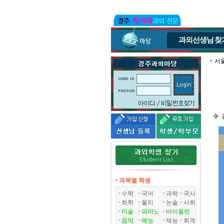
과외선생님
찾
서
• 과목별 학생
수학
국어
과학
국사
화학
물리
논술
사회
미술
피아노
바이올린
음악
예능
체능
회계