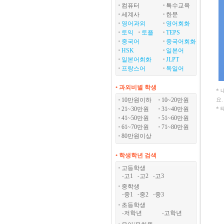
컴퓨터
특수교육
세계사
한문
영어과외
영어회화
토익
토플
TEPS
중국어
중국어회화
HSK
일본어
일본어회화
JLPT
프랑스어
독일어
• 과외비별 학생
*
10만원이하
10~20만원
요.
21~30만원
31~40만원
*
41~50만원
51~60만원
61~70만원
71~80만원
80만원이상
• 학생학년 검색
고등학생
고1
고2
고3
-
-
-
중학생
중1
중2
중3
-
-
-
초등학생
저학년
고학년
-
-