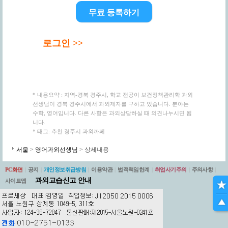
무료 등록하기
로그인 >>
* 내용요약 : 지역-경북 경주시, 학교 전공이 보건정책관리학 과외
선생님이 경북 경주시에서 과외제자를 구하고 있습니다. 분야는
수학, 영어입니다. 다른 사항은 과외상담하실 때 의견나누시면 됩
니다.
* 태그: 추천 경주시 과외까페
서울
>
영어과외선생님
> 상세내용
PC화면
|
공지
|
개인정보취급방침
|
이용약관
|
법적책임한계
|
취업사기주의
|
주의사항
|
과외교습신고 안내
사이트맵