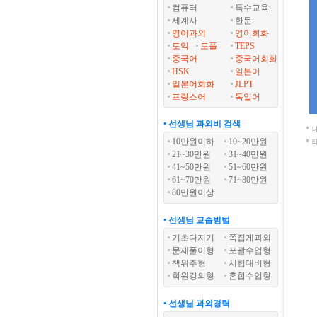
컴퓨터
특수교육
세계사
한문
영어과외
영어회화
토익
토플
TEPS
중국어
중국어회화
HSK
일본어
일본어회화
JLPT
프랑스어
독일어
• 선생님 과외비 검색
*
10만원이하
10~20만원
*
21~30만원
31~40만원
41~50만원
51~60만원
61~70만원
71~80만원
80만원이상
• 선생님 교습방법
기초다지기
쪽집게과외
문제풀이형
포괄수업형
책위주형
시험대비형
학원강의형
혼합수업형
• 선생님 과외경력