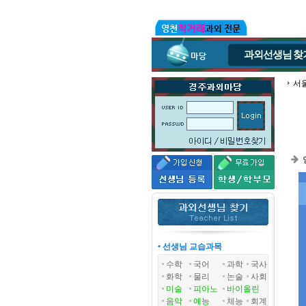
과외선생님
찾
서
• 선생님 교습과목
수학
국어
과학
국사
화학
물리
논술
사회
미술
피아노
바이올린
음악
예능
체능
회계